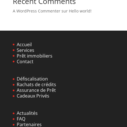
Recent Comments
A WordPress Commenter
sur
Hello world!
Accueil
Services
Prêt immobiliers
C
ontact
Défiscalisation
Rachats de crédits
Assurance de Prêt
Cadeaux Privés
Act
ualités
F
AQ
Partenaires